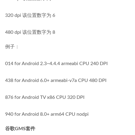
320 dpi 该位置数字为 6
480 dpi 该位置数字为 8
例子：
014 for Android 2.3~4.4.4 armeabi CPU 240 DPI
438 for Android 6.0+ armeabi-v7a CPU 480 DPI
876 for Android TV x86 CPU 320 DPI
940 for Android 8.0+ arm64 CPU nodpi
谷歌GMS套件