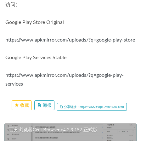
访问）
Google Play Store Original
https://www.apkmirror.com/uploads/?q=google-play-store
Google Play Services Stable
https://www.apkmirror.com/uploads/?q=google-play-
services
收藏
海报
分享链接：https://www.xxrjm.com/9589.html
百分浏览器Cent Browser v4.2.9.152 正式版