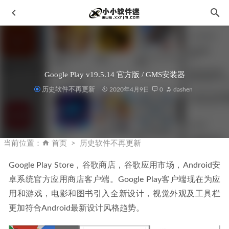
Google Play v19.5.14 官方版 / GMS安装器
历史软件不再更新
2020年4月9日
0
dashen
Aiseesoft Video Converter v10.7.6 中文破解版-超强视频转换
工具
2023-04-24
当前位置：
首页
历史软件不再更新
CPU-Z最新中文版-v2.03.1-CPU处理器检测工具
2022-11-25
Google Play Store，谷歌商店，谷歌应用市场，Android安
皮肤美化润饰滤镜-Imagenomic Portraiture 4.0.3中文汉化版
卓系统官方应用商店客户端。Google Play客户端现在为应
2022-12-01
用和游戏，电影和图书引入全新设计，视觉外观及工具栏
Topaz Video AI 3.2.8 免安装中文汉化便携版-黄玉视频AI软
件
2023-06-01
更加符合Android最新设计风格趋势。
Extreme Picture Finder 3.64.4- 网页图片下载软件
2023-05-16