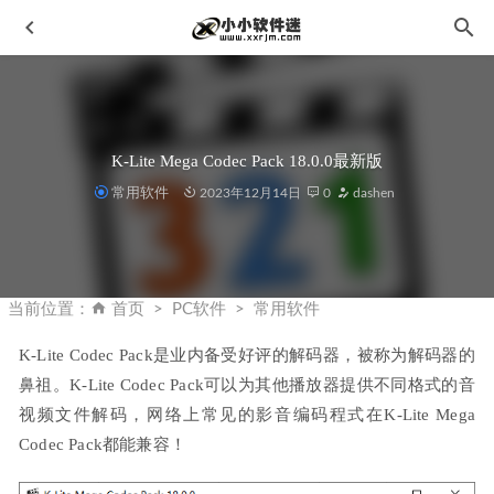
K-Lite Mega Codec Pack 18.0.0最新版
常用软件
2023年12月14日
0
dashen
PR2026语音转字幕转换工具-Speech to Text for Premiere Pro
2026 v2.1.6 中文破解版
2026-01-25
当前位置：
首页
PC软件
常用软件
Topaz Photo AI 1.3.7 官方中文汉化破解版-Topaz降噪锐化放
大工具
2023-06-02
K-Lite Codec Pack是业内备受好评的解码器，被称为解码器的
鼻祖。K-Lite Codec Pack可以为其他播放器提供不同格式的音
Vray2.5 For 3dmax2015-2016破解版下载地址和安装教程
2020-02-03
视频文件解码，网络上常见的影音编码程式在K-Lite Mega 
Codec Pack都能兼容！
win10系统下安装CAD2008破解版详细教程
2019-11-26
ProShow Producer v9.0.3797 中文便携版-电子相册制作软件