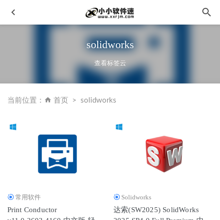
solidworks
查看标签云
当前位置：
首页
solidworks
ASUS GPU Tweak III v1.5.8-华硕智能显卡适配工具
2023-
02-19
DATAKIT CrossManager 2024.1中文破解版-CAD文件转换器
2024-01-11
犀牛Rhino3.0中文破解版下载地址和安装教程
2020-02-25
飞思Capture One 23 v16.8.3.3630 中文企业破解版-图像编辑
常用软件
Solidworks
处理软件
2026-07-05
Print Conductor
达索(SW2025) SolidWorks
CyberLink Promeo Premium 7.0.2219.0 高级中文版-社交媒体