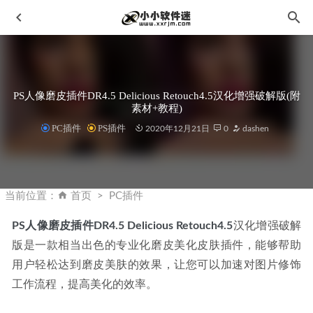
PS人像磨皮插件DR4.5 Delicious Retouch4.5汉化增强破解版(附
素材+教程)
PC插件
PS插件
2020年12月21日
0
dashen
酷我音乐PC版_v9.2.0.0_W6 去广告VIP破解版
2023-06-29
Acrobat PRO DC 2026.001.21367 免安装便携64位破解版
当前位置：
首页
PC插件
2026-04-06
PS人像磨皮插件DR4.5
Delicious Retouch4.5
汉化增强破解
After Effects CC2017官方简体中文版下载地址和安装教程
版是一款相当出色的专业化磨皮美化皮肤插件，能够帮助
2019-10-22
用户轻松达到磨皮美肤的效果，让您可以加速对图片修饰
冰点文库下载器 v3.2.10 (1212)去广告版
2019-12-13
工作流程，提高美化的效率。
GiliSoft Screen Recorder Pro 13.0 中文特别版
2023-10-21