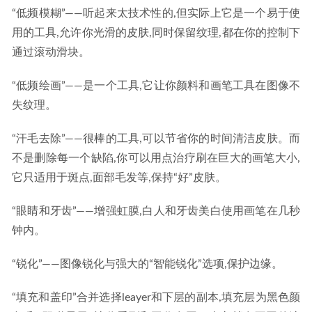
“低频模糊”——听起来太技术性的,但实际上它是一个易于使
用的工具,允许你光滑的皮肤,同时保留纹理,都在你的控制下
通过滚动滑块。
“低频绘画”——是一个工具,它让你颜料和画笔工具在图像不
失纹理。
“汗毛去除”——很棒的工具,可以节省你的时间清洁皮肤。而
不是删除每一个缺陷,你可以用点治疗刷在巨大的画笔大小,
它只适用于斑点,面部毛发等,保持“好”皮肤。
“眼睛和牙齿”——增强虹膜,白人和牙齿美白使用画笔在几秒
钟内。
“锐化”——图像锐化与强大的“智能锐化”选项,保护边缘。
“填充和盖印”合并选择leayer和下层的副本,填充层为黑色颜