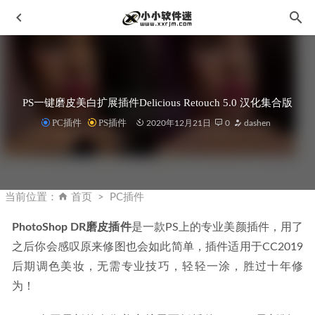
PS一键磨皮美白扩展插件Delicious Retouch 5.0 汉化集合版
PC插件
PS插件
2020年12月21日
0
dashen
迅雷X v10.1.27.658 去广告版
2019-12-26
StartAllBack_v3.5.1.4505-Windows11开始菜单增强工具
当前位置：
首页
PC插件
2022-08-11
PhotoShop DR磨皮插件
是一款PS上的专业美颜插件，用了
PDF Shaper Professional v13.3 中文破解版-全能PDF工具箱
之后你会感叹原来修图也会如此简单，插件适用于CC2019
2023-05-18
后期调色美妆，无需专业技巧，轻轻一涂，胜过十年修
Steinberg Cubase(宿主) 12.0.40 Pro中文破解版-世界知名编曲
软件
2022-09-08
为！
WinCatalog 2026.1.0.415 中文汉化版-Windows 磁盘和文件目