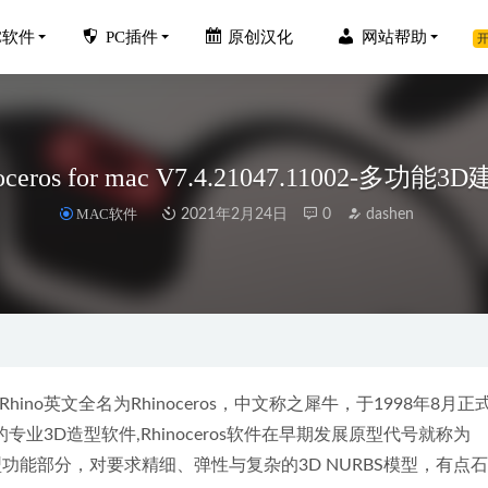
C软件
PC插件
原创汉化
网站帮助
开
oceros for mac V7.4.21047.11002-多功能
MAC软件
2021年2月24日
0
dashen
Vegas Pro 17 v17.0.0.387 中文破解版
2019-12-14
 Revit 2024.2.0 中文破解版
2024-02-03
os for mac V7.4.21047.11002-多功能3D建模器
2021-02-24
 Installer v20.2.0 中英文破解便携版
2022-12-23
Rhino英文全名为Rhinoceros，中文称之犀牛，于1998年8月正
2021破解版下载地址附注册机和安装教程
上强大的专业3D造型软件,Rhinoceros软件在早期发展原型代号就称为
2020-04-04
age的模型功能部分，对要求精细、弹性与复杂的3D NURBS模型，有点