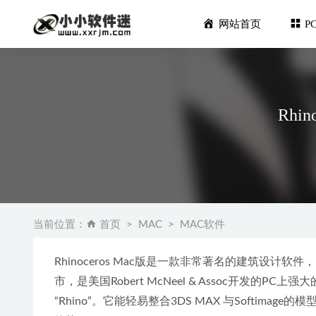
网站首页
P
Rhin
视频剪辑软件 
Autodesk
当前位置：
首页
MAC
MAC软件
Rhinocer
Advanced
Rhinoceros Mac版是一款非常著名的建筑设计软件，
3dmax
市，是美国Robert McNeel & Assoc开发的PC
“Rhino”。它能轻易整合3DS MAX 与Softim