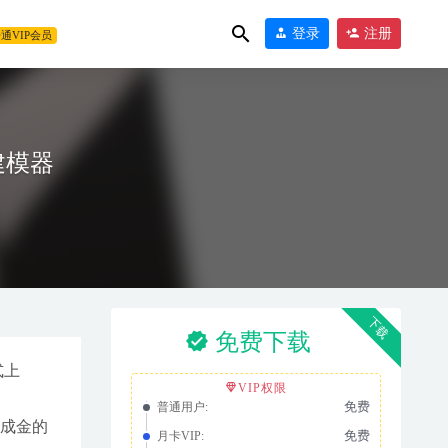
登录
注册
通VIP会员
3D建模器
下载
免费下载
式上
VIP权限
免费
普通用户:
石成金的
免费
月卡VIP: