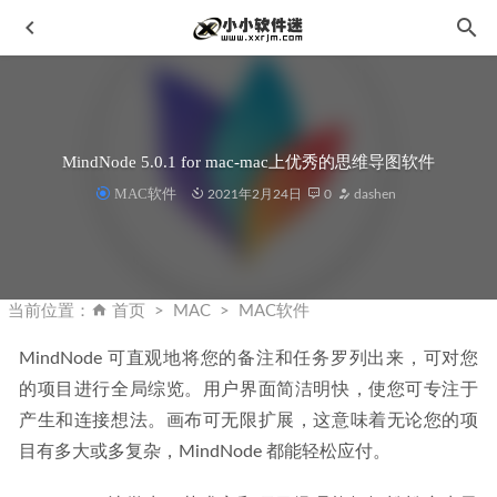
MindNode 5.0.1 for mac-mac上优秀的思维导图软件
MAC软件
2021年2月24日
0
dashen
优酷视频PC版 v8.1.0.1280 去广告绿色纯净版
2022-09-16
CameraBag Pro 2026.1 中文汉化破解版-照片滤镜编辑调色工
当前位置：
首页
MAC
MAC软件
具
2026-03-12
MindNode 可直观地将您的备注和任务罗列出来，可对您
网易云音乐 7.0.30 for Android去广告VIP版
2020-04-10
的项目进行全局综览。用户界面简洁明快，使您可专注于
ProShow Producer v9.0.3797 中文便携版-电子相册制作软件
产生和连接想法。画布可无限扩展，这意味着无论您的项
2023-03-23
目有多大或多复杂，MindNode 都能轻松应付。
PS2018使用过程中出现“要求96和8之间的整数”弹出报错解
决办法。
2020-01-17