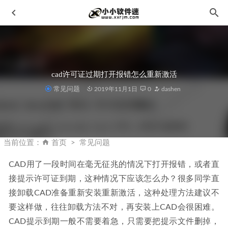
cad许可证过期打开报错怎么重新激活
常见问题
2019年11月1日
0
dashen
Autodesk 3ds Max 2027 官方简体中文版+破解补丁
2026-03-
26
当前位置：
首页
常见问题
Adobe Media Encoder 2023 v23.6.0.62 中文破解版(ME2023)
2023-08-17
CAD用了一段时间在毫无征兆的情况下打开报错，或者直
接提示许可证到期，这种情况下应该怎么办？很多同学直
PS照片滤镜套件-DxO Nik Collection 6.12.0中文版
2024-07-
24
接卸载CAD准备重新安装重新激活，这种处理方法建议不
GoodSync Pro v12.9.24.4 中文绿色便携版
2026-01-20
要这样做，往往卸载方法不对，再安装上CAD会很困难。
CAD提示到期一般不需要着急，只需要把提示文件删掉，
maya2018简体中文破解版下载地址和安装教程
2019-11-25