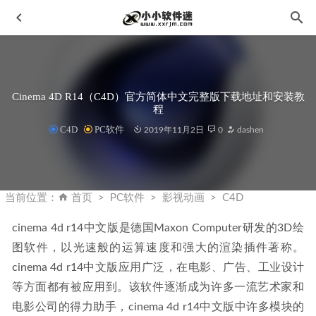
Cinema 4D R14（C4D）官方简体中文完整版下载地址和安装教
程
C4D
PC软件
2019年11月2日
0
dashen
creo6.0 64位破解版安装教程和下载地址
2020-12-24
万兴PDF PDFelement 9.5.4.2218 官方中文破解版+免安装绿
当前位置：
首页
PC软件
影视动画
C4D
色便携版
2023-04-23
cinema 4d r14中文版是德国Maxon Computer研发的3D绘
FliFlik Watermark Remover 6.0.0 中文破解版-图片水印去除
图软件，以光速般的运算速度和强大的渲染插件著称。
器
2024-02-06
cinema 4d r14中文版应用广泛，在电影、广告、工业设计
Adobe Media Encoder 2025 v25.6.4.4 中文破解版 By m0nkrus
2026-01-16
等方面都有被应用到。该软件逐渐成为许多一流艺术家和
电影公司的得力助手，cinema 4d r14中文版中许多模块的
VMware10中文简体安装版下载地址和安装教程
2020-02-10