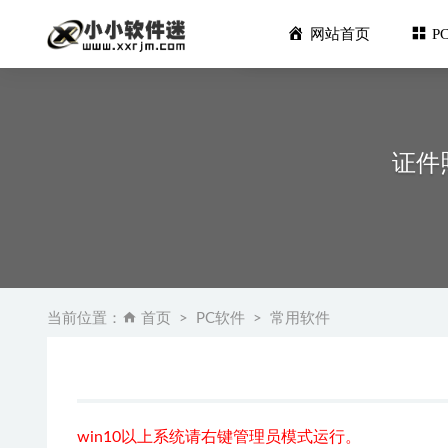
网站首页
P
证件
360软件管
GoldWa
当前位置：
首页
PC软件
常用软件
犀牛Rhi
达索 Sol
EchoM
win10以上系统请右键管理员模式运行。