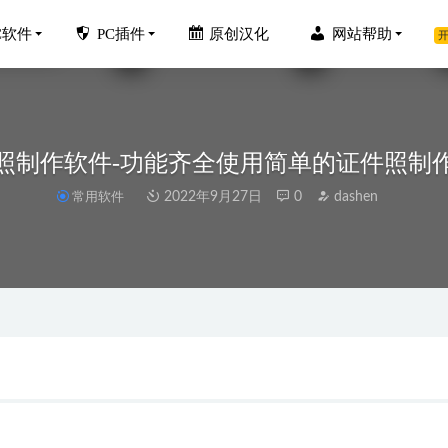
C软件
PC插件
原创汉化
网站帮助
开
照制作软件-功能齐全使用简单的证件照制
常用软件
2022年9月27日
0
dashen
家 v7.5.0 单文件提取版
2020-03-16
ve v6.67中文注册便携版-音频编辑器
2022-10-24
no3.0中文破解版下载地址和安装教程
2020-02-25
idWorks 2023 SP4.0 中文破解版+详细安装教程
2023-09-19
usic-酷狗概念版音乐播放器
2026-04-12