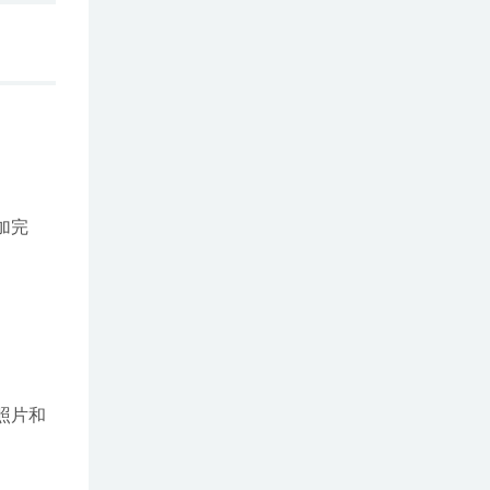
加完
照片和