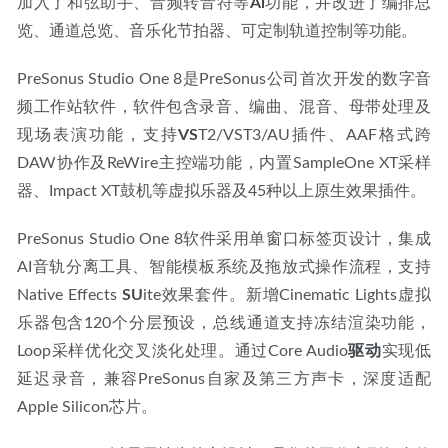
加入了和弦助手、音频转音符等
Ai
功能，并改进了编排总
览、通道总览、音乐化节拍器、可定制轨道控制等功能。
PreSonus Studio One 8是PreSonus公司首次开发的数字音
频工作站软件，软件包含录音、编曲、混音、母带处理及
现场表演功能，支持
VS
T2/VST3/AU插件、AAF格式跨
DAW协作及ReWire主控端功能，内置SampleOne XT采样
器、Impact XT鼓机等虚拟乐器及45种以上原生效果插件。
PreSonus Studio One 8软件采用单窗口标签页设计，集成
AI音轨分离工具、智能模板系统及拖放式操作流程，支持
Native Effects 
SU
ite效果套件。新增Cinematic Lights虚拟
乐器包含120个分层预设，总线通道支持冻结渲染功能，
Loop采样优化交叉淡化处理。通过Core Audio
驱动
实现低
延迟录音，兼容PreSonus自家及第三方声卡，深度适配
Apple Silicon芯片。