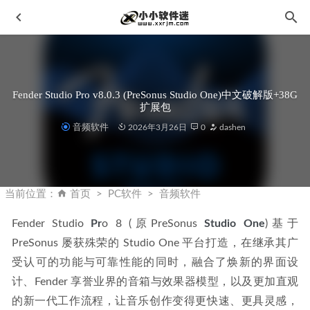
Fender Studio Pro v8.0.3 (PreSonus Studio One)中文破解版+38G
扩展包
音频软件
2026年3月26日
0
dashen
天正建筑2015破解版32位/64位下载地址和安装教程
2019-
11-23
当前位置：
首页
PC软件
音频软件
PS AI绘图插件-提刻AI绘图-Tike AI-AI助力电商
2024-02-25
Fender Studio 
Pr
o 8 (原PreSonus 
Studio One
)基于 
Cyber​​Link PhotoDirector 14.8.2030中文破解版-讯连科技相片
PreSonus 屡获殊荣的 Studio One 平台打造，在继承其广
大师
2023-09-03
受认可的功能与可靠性能的同时，融合了焕新的界面设
Adobe After Effects 2024 v24.6.2(AE2024) 中文破解版
2024-
09-17
计、Fender 享誉业界的音箱与效果器模型，以及更加直观
的新一代工作流程，让音乐创作变得更快速、更具灵感，
Lumion 10.5.1简体中文破解版下载地址和安装教程
2021-02-