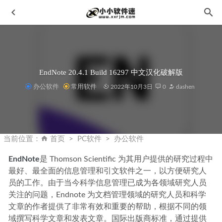
EndNote 20.4.1 Build 16297 中文汉化破解版
办公软件
常用软件
2022年10月3日
0
dashen
Topaz Video AI 3.1.7中文汉化破解版-黄玉智能视频放大清晰
化软件
2023-03-03
当前位置：
首页
PC软件
办公软件
抖音短视频 v10.5.0 / v9.5.0 极速版去水印版
2020-04-07
EndNote
是 Thomson Scientific 为其用户提供的研究过程中
Mac软件打开提示：已损坏，无法打开。您应该将它移到废
最好、最全面的信息管理和引文软件之一，以方便研究人
纸娄 怎么解决?
2022-10-08
员的工作。由于当今科学信息管理已成为各领域研究人员
Movavi Picverse V1.1官方中文破解版-原版安装包+简体中文
关注的问题，Endnote 为文档管理领域的研究人员和科学
+注册补丁
2023-02-07
文章的作者提供了非常有效和重要的帮助，根据不同的领
Paint.NET 5.0.4中文汉化版-图像编辑软件
2023-05-20
域撰写科学文章和发表文章。国际出版商标准，通过提供