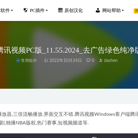
C软件
PC插件
原创汉化
网站帮助
开
腾讯视频PC版_11.55.2024_去广告绿色纯净
常用软件
2022年10月24日
0
dashen
t Pro v3.6.0.46830 解锁专业版去广告优化版
2023-07-11
家PDFelement 9.4.0.2092官方中文破解版+绿色便携版
2023-02-11
版 v8.1.0.1280 去广告绿色纯净版
2022-09-16
020简体中文破解版下载地址和安装教程
2020-01-12
放器,三倍流畅播放,界面交互不错.腾讯视频Windows客户端腾
imate 2023 v23.0.2.103一键直装破解版(AN2023)
剧,独播NBA版权,热门赛事,短视频频道等.
2023-05-16