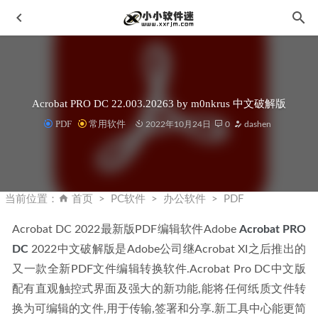
Acrobat PRO DC 22.003.20263 by m0nkrus 中文破解版
PDF
常用软件
2022年10月24日
0
dashen
IntelliJ IDEA_2022.2.1 Ultimate 永久激活版
2022-08-22
2345好压批量文件改名工具 v5.9.8.10920 提取版
2023-07-11
当前位置：
首页
PC软件
办公软件
PDF
Photoshop2020茶末余香增强版v21.2.4.323-内置100多款滤镜
Acrobat DC 2022最新版PDF编辑软件Adobe 
Acrobat PRO 
插件扩展
2022-08-22
DC
 2022中文破解版是Adobe公司继Acrobat XI之后推出的
Acrobat XI Pro2019官方简体中文版下载地址和安装教程
又一款全新PDF文件编辑转换软件.Acrobat Pro DC中文版
2019-10-28
配有直观触控式界面及强大的新功能,能将任何纸质文件转
Topaz Photo AI 1.14 破解版-Topaz图片降噪软件
2023-01-03
换为可编辑的文件,用于传输,签署和分享.新工具中心能更简