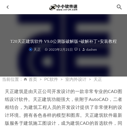
T20天正建筑软件 V9.0公测版破解版+破解补丁+安装教程
天正
2023年2月21日
1
dashen
MadPeel AI Background Remover v1.0.1中文汉化版-AI背景移
除工具
2026-04-02
当前位置：
首页
PC软件
室内外设计
天正
HitPaw Video Converter 2.9.0.7中文破解版-视频格式转换工
具
2023-04-20
天正建筑是由天正公司开发设计的一款非常专业的CAD图
纸设计软件。天正建筑功能强大，依附于AutoCAD，二者
Adobe Photoshop 2024 v25.12.0.806 中文破解版-By monkrus
2024-09-17
相结合，为建筑工程人员的开发设计提供了非常便利的设
Enscape3.1渲染器中文破解版下载+安装教程+离线资源库
计环境。拥有各色各样的模型和图库。天正建筑软件最新
2021-06-09
版服务于建筑施工图设计，成为建筑CAD的首选软件，同