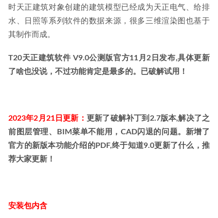
ON1 Resize AI 2026.3 v20.3.0.18187中文修正版-AI全功能解
时天正建筑对象创建的建筑模型已经成为天正电气、给排
锁版
2026-02-26
水、日照等系列软件的数据来源，很多三维渲染图也基于
其制作而成。
T20天正建筑软件 V9.0公测版官方11月2日发布,具体更新
了啥也没说，不过功能肯定是最多的。已破解试用！
2023年2月21日更新：
更新了破解补丁到2.7版本,解决了之
前图层管理、BIM菜单不能用，CAD闪退的问题。新增了
官方的新版本功能介绍的PDF,终于知道9.0更新了什么，推
荐大家更新！
安装包内含