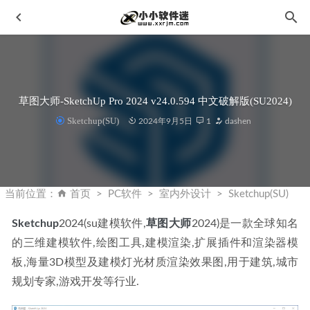
草图大师-SketchUp Pro 2024 v24.0.594 中文破解版(SU2024)
Sketchup(SU)
2024年9月5日
1
dashen
ACDSee2023旗舰版ACDSee Photo Studio 2023官方破解版
+破解补丁
2022-09-26
当前位置：
首页
PC软件
室内外设计
Sketchup(SU)
Android酷狗音乐 v10.1.2 去广告本地SVIP版
2020-04-10
Sketchup
2024(su建模软件,
草图大师
2024)是一款全球知名
Adobe Lightroom Classic 2024 v13.1 中文破解版
2023-12-14
的三维建模软件,绘图工具,建模渲染,扩展插件和渲染器模
Foxit PhantomPDF Business 9.7.2.29539
2020-04-14
板,海量3D模型及建模灯光材质渲染效果图,用于建筑,城市
AI视频增强放大工具-DVDFab Video Enhancer AI 1.0.3.3中文
规划专家,游戏开发等行业.
破解无限试用版
2023-05-20