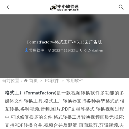
FormatFactory-格式工厂-V5.13去广告版
常用软件
2022年11月25日
0
dashen
HitPaw Photo Enhancer v2.1.0中文破解版-无损图像放大工具
2023-03-07
当前位置：
首页
PC软件
常用软件
Python2.7.6官方版下载地址和安装教程
2020-02-06
格式工厂
(
FormatFactory
)是一款视频转换软件多功能的多
ON1 Photo RAW 2023 v17.5.0.13960中文修正版-智能照片编
媒体文件转换工具,格式工厂转换器支持各种类型格式的相
辑软件
2023-05-28
互转换,各种视频,音频,图片,PDF文档等格式,转换视频过程
Topaz Video AI 3.2.6免安装中文汉化便携版-AI智能增强视频
工具
2023-05-19
中,可以修复损坏的文件,格式转换工具转换视频画质无损坏;
支持PDF转换合并,视频合并及混流,画面裁剪,剪辑视频,去
Adobe InDesign 2023 v18.4.0.56 中文破解版
2023-07-10