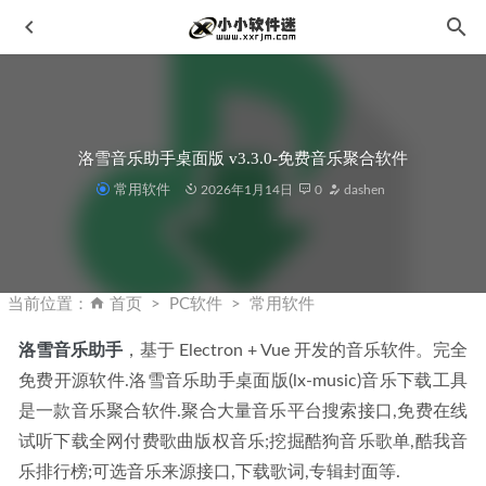
洛雪音乐助手桌面版 v3.3.0-免费音乐聚合软件
常用软件
2026年1月14日
0
dashen
万兴PDF PDFelement 9.4.2.2105官方中文破解版+绿色便携
版
2023-02-19
当前位置：
首页
PC软件
常用软件
AE/Pr插件 RE-VisionFX Effections Plus v22.09.0 套装中英双
语版
2023-01-26
洛雪音乐助手
，基于 Electron + Vue 开发的音乐软件。完全
免费开源软件.洛雪音乐助手桌面版(lx-music)音乐下载工具
Bandicam 班迪录屏 2024 v7.1.4.2458 中文破解版
2024-09-02
是一款音乐聚合软件.聚合大量音乐平台搜索接口,免费在线
如何检查Mac上是否启用了SIP系统完整性保护
2022-10-09
试听下载全网付费歌曲版权音乐;挖掘酷狗音乐歌单,酷我音
Topaz Video AI 3.0.10中文汉化破解版-视频修复软件
2023-
乐排行榜;可选音乐来源接口,下载歌词,专辑封面等.
01-03