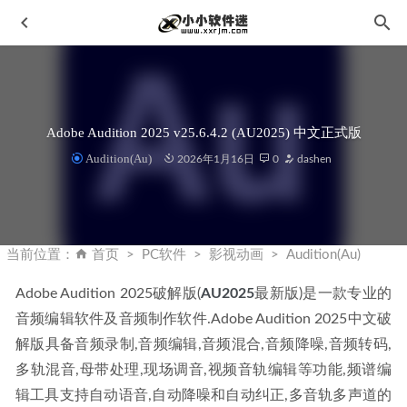
Adobe Audition 2025 v25.6.4.2 (AU2025) 中文正式版
Audition(Au)
2026年1月16日
0
dashen
Autodesk AutoCAD 2025.1.0 (CAD2025) 中文破解版
2024-
09-10
当前位置：
首页
PC软件
影视动画
Audition(Au)
蓝奏云盘CMD控制台 v2.4.3 上传文件无限制
2020-04-05
Adobe Audition 2025破解版(
AU2025
最新版)是一款专业的
Allavsoft v3.25.3.8436中文便携破解版-视频下载转码工具
音频编辑软件及音频制作软件.Adobe Audition 2025中文破
2023-02-12
解版具备音频录制,音频编辑,音频混合,音频降噪,音频转码,
Photoshop 2019 CC v20.0.9 绿色精简版
2020-03-19
多轨混音,母带处理,现场调音,视频音轨编辑等功能,频谱编
Swinsian 2.3.4 for mac-专业的Mac音乐播放器
2021-02-24
辑工具支持自动语音,自动降噪和自动纠正,多音轨多声道的