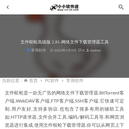
文件蜈蚣高级版 2.81-网络文件下载管理器工具
常用软件
2023年1月9日
0
dashen
DownKyi哔哩下载姬(B站视频下载工具) 1.5.6
2023-01-09
ON1 HDR 2023 v17.1.1.13620 中文修正破解版-HDR渲染软
当前位置：
首页
PC软件
常用软件
件
2023-03-15
文件蜈蚣是一款无广告的网络文件下载管理器,BitTorrent客
Premiere CC2020官方简体中文版下载地址和安装教程
2019-
户端,WebDAV客户端,FTP客户端,SSH客户端.它快速可定
11-09
制,用户友好,支持多协议.也包含了很多有用的辅助工具
浩辰CAD看图王 v10.4.0 64位中文版+和谐优雅补丁
2026-
08-06
如:HTTP请求器,文件合并工具,编码/解码工具等.和网页浏
览器进行集成,使用文件蜈蚣下载管理器,你可以从网页上下
DVDFab 365 V12.1.1.2中文破解版-DVD光盘复制工具
2023-