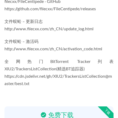
filecxx/FileCentipede · GitHub
https://github.com/filecxx/FileCentipede/releases
文件蜈蚣 – 更新日志
http://www.filecxx.com/zh_CN/update_log.html
文件蜈蚣 – 激活码
http://www.filecxx.com/zh_CN/activation_code.html
全网热门BitTorrent Tracker列表
XIU2/TrackersListCollection(精选BT追踪器)
https://cdn.jsdelivr.net/gh/XIU2/TrackersListCollection@m
aster/best.txt
下载
免费下载