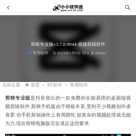
剪映专业版v3.7.0.9044-视频剪辑软件
常用软件
2023年1月9日
0
dashen
Hot Door CADTools v14.2.2 中文破解版-支持AI2021-2024
2024-06-21
当前位置：
首页
PC软件
常用软件
Adobe Audition CC2019简体中文版下载地址和安装教程
2019-11-09
剪映专业版
是抖音推出的一款免费的全能易用的桌面端视
频剪辑软件.剪映手机版由于模板丰富,受到不少视频创作者
JetBrains PhpStorm 2022.2.1.0 永久激活版
2022-08-22
喜爱.但手机剪辑操作上有局限性,较复杂的视频处理就无能
天正建筑T20V6.0破解版下载地址和安装教程
2020-01-28
为力,现在剪映电脑版完全满足这些要求.
【CAD插件】CAD 双线等分（快捷键是：DFT）
2022-10-
13