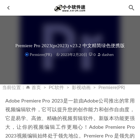
Premiere Pro 2023(pr2023) v23.2 中文精简绿色便携版
Premiere(PR)
2023年2月20日
0
dashen
Movavi Photo Editor v6.7.1 繁体中文破解版-Movavi照片编辑
软件
2023-11-27
当前位置：
首页
PC软件
影视动画
Premiere(PR)
Adobe Photoshop 2026 v27.1.0.17 中文绿色便携版
2025-11-
01
Adobe Premiere Pro 2023是一款由Adobe公司推出的常用
视频编辑
Acrobat DC Pro 2020中文破解版下载地址和安装教程
软件，它可以提升您的创作能力和创作自由度，
2021-
02-16
它是易学、高效、精确的视频剪辑软件。新版本功能更强
Axure RP 9.0.0.3723 for mac中文汉化破解版
2021-02-25
大，让你的视频编辑工作更顺心！Adobe Premiere Pro 
2023视频编辑始终处于领先地位。Premiere Pro 是领先的
Google Chrome 79.0.3945.79 绿色便携版
2019-12-13