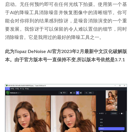
QQ浏览器v10.2.1 for Android 去广告清爽版
2020-04-06
启动。无任何预约即可在任何光线下拍摄。使用第一个基
于AI的降噪工具消除噪音并恢复图像中的清晰细节。你可
能会对你得到的结果感到惊讶，是噪音消除演变的一个重
要发展。我惊讶于可以保留的令人难以置信的细节，同时
消除噪音。它是我用过的最好的降噪工具之一。
此为Topaz DeNoise AI官方2023年2月最新中文汉化破解版
本。由于官方版本号一直保持不变,所以版本号依然是3.7.1