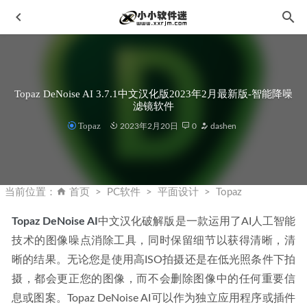
Topaz DeNoise AI 3.7.1中文汉化版2023年2月最新版-智能降噪
滤镜软件
Topaz
2023年2月20日
0
dashen
PassFab for PDF 8.3.4.0 中文破解版-PDF密码恢复工具
2023-09-10
当前位置：
首页
PC软件
平面设计
Topaz
Ultimate Vocal Remover(UVR) 5.6.0 中文版+离线模型文件
2024-09-10
Topaz DeNoise AI
中文汉化破解版是一款运用了AI人工智能
技术的图像噪点消除工具，同时保留细节以获得清晰，清
浩辰CAD看图王 v10.4.0 64位中文版+和谐优雅补丁
2026-
08-06
晰的结果。无论您是使用高ISO拍摄还是在低光照条件下拍
Win11优化大师-Windows 11 Manager v1.1.8.0-中文破解版
摄，都会更正您的图像，而不会删除图像中的任何重要信
2022-11-30
息或图案。Topaz DeNoise AI可以作为独立应用程序或插件