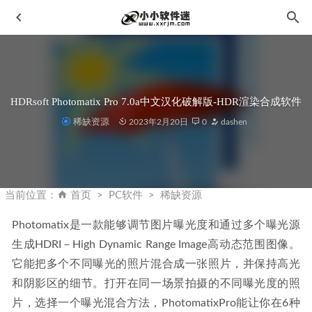
HDRsoft Photomatix Pro 7.0a中文汉化破解版-HDR渲染合成软件
稀缺资源
2023年2月20日
0
dashen
Autodesk Revit 2018中文破解版下载地址和安装教程
2020-
02-04
当前位置：
首页
PC软件
稀缺资源
FliFlik UltConv v7.0.2 中文免安装便携版-视频转换工具
2026-04-06
Photomatix是一款能够调节图片曝光度和通过多个曝光源
生成HDRI－High Dynamic Range Image高动态范围图像。
皮肤美化润饰滤镜-Imagenomic Portraiture 4.1.0 for
PS/LR4103中文汉化版
2023-05-01
它能把多个不同曝光的照片混合成一张照片，并保持高光
sketchup 2018中文版(草图大师2018)下载地址和安装教程
和阴影区的细节。打开在同一场景拍摄的不同曝光度的照
2019-10-28
片，选择一个曝光混合方法，PhotomatixPro能让你在6种