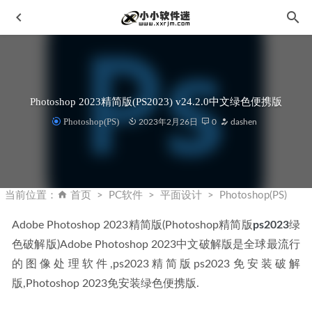
Photoshop 2023精简版(PS2023) v24.2.0中文绿色便携版
Photoshop(PS)
2023年2月26日
0
dashen
DATAKIT CrossManager 2024.1中文破解版-CAD文件转换器
2024-01-11
当前位置：
首页
PC软件
平面设计
Photoshop(PS)
Bilibili哔哩哔哩视频下载工具 v3.0-可批量下载UP主专辑
2020-03-19
Adobe Photoshop 2023精简版(Photoshop精简版
ps2023
绿
色破解版)Adobe Photoshop 2023中文破解版是全球最流行
SQL Server2016中文版安装教程和下载地址
2020-01-14
的图像处理软件,ps2023精简版ps2023免安装破解
浩辰CAD燕秀工具箱2026最新中文激活版+和谐补丁
2026-
06-04
版,Photoshop 2023免安装绿色便携版.
Adobe Lightroom Classic 2024 v13.1 中文破解版
2023-12-14