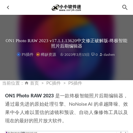
ON1 Photo RAW 2023 v17.1.1.13620中文修正破解版-终极智能
照片后期编辑器
PS插件
稀缺资源
2023年3月15日
0
dashen
Vray1.5 For 3dmax2009-2011破解版下载地址和安装教程
2019-11-25
当前位置：
首页
PC插件
PS插件
Topaz Photo AI v4.0.1 免安装中文便携版-人工智能降噪软件
2025-05-26
ON1 Photo RAW 2023
 是一款终极智能照片后期编辑器，
通过最先进的原始处理引擎、NoNoise AI 的卓越降噪、效
Windows 10 Manager v3.2.5.0 绿色特别版
2020-04-15
果中令人难以置信的滤镜和预设、自动人像修饰工具以及
黄玉照片Topaz Photo AI 1.3.0 中文汉化免安装破解版
2023-
04-15
现在的最好的照片放大软件。
中望3D 2023X v27.30 最新版简体中文破解版
2022-12-02