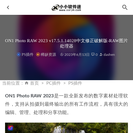
ON1 Photo RAW 2023 v17.5.1.14028中文修正破解版-RAW图片
处理器
PS插件
稀缺资源
2023年6月13日
0
dashen
Corona 8.2(CR渲染器) for 3ds Max 2014-2023中文汉化版
2022-08-11
当前位置：
首页
PC插件
PS插件
浩辰CAD2022中文破解专业版-国产CAD制图软件
2022-11-
25
ON1 Photo RAW 2023
是一款全新发布的数字素材处理软
件，支持从拍摄到最终输出的所有工作流程，具有强大的
Revo Uninstaller v5.2.2 中文破解版
2023-12-06
编辑、管理、处理和分享功能。
Photoshop2022茶末余香增强版v23.4.2.603-内置100多款滤镜
插件扩展
2022-08-21
浩辰BIM 2025 中文激活版+和谐补丁
2026-04-05