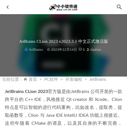
JetBrains CLion 2023 v2023.3.1 中文正式激活版
JetBrains
2023年12月14日
0
dashen
安装CAD时提示已经安装了怎么办？
2020-03-12
腾讯TIM电脑版 v3.0.0.21315 绿色特别精简版
2020-04-05
当前位置：
首页
PC软件
开发编程
JetBrains
会声会影2023 v26.0.0.213 r120胡桃的特别版-Corel
JetBrains CLion 2023
官方版是由JetBrains 公司开发的一款
VideoStudio Ultimate 2023
2024-01-16
跨平台的 C++ IDE，风格接近 Qt creator 和 Xcode。Clion 
GoodSync 12.1.6.6中文破解版-数据同步备份软件
2023-02-
特点是可以智能的进行代码重构，比如改名，提取类，提
11
取函数等，Clion 与 Java IDE IntelliJ IDEA 功能上很接近。
Proteus8.0完美破解汉化版下载地址和安装教程
2020-02-06
这些年随着 CMake 的谱及，以及其自身的不断完善，