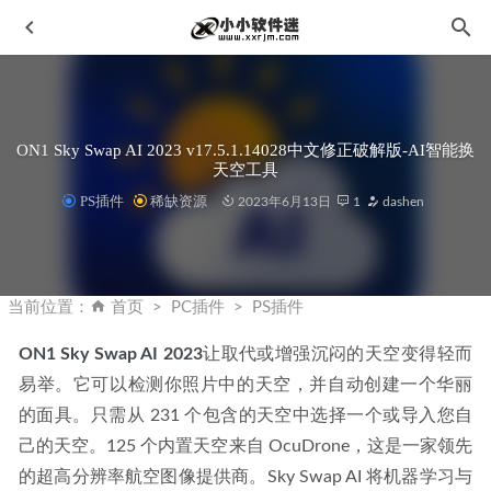
ON1 Sky Swap AI 2023 v17.5.1.14028中文修正破解版-AI智能换
天空工具
PS插件
稀缺资源
2023年6月13日
1
dashen
Android版百度网盘v10.0.183 去广告SVIP版
2020-04-05
CareUEyes 2.4.10.0 中文免安装便携版
2025-08-31
当前位置：
首页
PC插件
PS插件
Adobe Substance 3D Stager V2.1.3 中文安装版
2023-12-13
ON1 Sky Swap AI 2023
让取代或增强沉闷的天空变得轻而
TeamViewer v15.3.8947 可换ID绿色特别版
2020-03-11
易举。它可以检测你照片中的天空，并自动创建一个华丽
Vray3.6 for 3dmax2013-2018破解版下载地址和安装教程
的面具。只需从 231 个包含的天空中选择一个或导入您自
2019-11-26
己的天空。125 个内置天空来自 OcuDrone，这是一家领先
的超高分辨率航空图像提供商。Sky Swap AI 将机器学习与