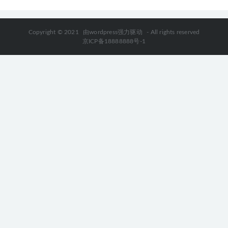
Copyright © 2021
由wordpress强力驱动
- All rights reserved
京ICP备18888888号-1