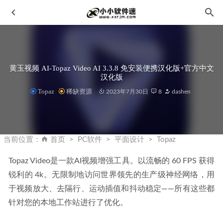
黄玉视频 AI-Topaz Video AI 3.3.8 免安装便携汉化版+官方中文
汉化版
Topaz
稀缺资源
2023年7月30日
8
dashen
Rhino7(犀牛软件) v7.7.7.21160.05001 中文破解免授权码版
2021-06-22
当前位置：
首页
PC软件
平面设计
Topaz
visual studio 2008(VS2008)中文版下载地址和安装教程
2020-
02-04
Topaz Video是一款AI视频增强工具。以流畅的 60 FPS 获得
锐利的 4k。无限制地访问世界领先的生产级神经网络，用
Photoshop 2024 V25.0.0.37 (PS2024) 中文正式版 By monkrus
2023-09-15
于视频放大、去隔行、运动插值和抖动稳定——所有这些都
完美解码播放器_完美解码_v20221001 官方版
2022-10-05
针对您的本地工作站进行了优化。
AVCLabs Video Blur AI 2.0.0中文破解版-智能视频模糊软件