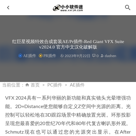
红巨星视频特效合成套装AE/Pr插件-Red Giant VFX Suite
v2024.0 官方中文汉化破解版
AE插件
PR插件
2023年9月22日
0
dashen
Topaz Video AI 3.2.8 免安装中文汉化便携版-黄玉视频AI软
件
2023-06-01
当前位置：
首页
PC插件
AE插件
word必备工具箱 v10.20 最新版-word插件
2020-12-12
VFX 2024具有一系列华丽的新功能和真实镜头光晕增强功
DxO PhotoLab 6.10.0 Build 284 中文破解版
2023-09-27
能。2D+Distance使您能够自定义Z空间中光源的距离。光
达芬奇18 DaVinci Resolve Studio 18.1.0.0016中文破解版
控制可以轻松地在3D跟踪场景中精确放置光斑。环形投影
2022-11-12
呈现您最喜爱的20世纪70年代和80年代复古喇叭形外观。
ENVI5.0 64位破解版安装教程+破解补丁+汉化补丁
2021-
Schmutz现在也可以通过您的光源突出显示。在After 
06-05