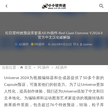
红巨星特效预设库套装AE/Pr插件-Red Giant Universe V2024.0
官方中文汉化破解版
AE插件
PR插件
2023年9月22日
0
dashen
Adobe Audition CS6中文绿色版下载地址和安装教程
2019-
11-09
当前位置：
首页
PC插件
AE插件
Marvelous Designer 12 Personal v7.1.143.41692破解版-3D服
装设计工具
2022-12-12
Universe 2024为视频编辑器和合成器提供了50多个新的
Capsule预设，可激发他们的创造力。为了让Universe更加
ON1 Sky Swap AI 2023 v17.1.1.13629中文修正破解版-AI智
能换天空软件
2023-03-15
人性化，提高创作体验，我们还为Universe添加了中文和日
Microsoft Edge v80.0.361.109 绿色增强版
2020-04-05
文本地化。为编辑师和运动图形艺术家提供的视频转场和
效果插件里面，包含超过76个特效预设，转场，粒子库
office2019官方中文版下载地址和安装教程
2019-10-07