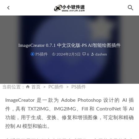
ImageCreator 0.7.1 中文汉化版-PS AI智能绘图插件
PS插件
2024年2月5日
6
dashen
Subtitle Edit 3.5.14 中文多语版-优秀免费的字幕制作软件
2020-03-09
当前位置：
首页
PC插件
PS插件
Adobe Substance 3D Stager V2.1.3 中文安装版
2023-12-13
ImageCreator 是一款为 Adobe Photoshop 设计的 AI 插
迅连科技 CyberLink AudioDirector 2026 v16.1.6122.0 中文破
件，具有 TXT2IMG、IMG2IMG、Fill 和 ControlNet 等 AI 
解版
2026-01-30
功能，用于生成、变换、修复和增强图像，可定制和精确
SILKYPIX Developer Studio Pro 12.0.5.0简体中文汉化版
2026-01-07
控制 AI 模型和输出。
CorelDRAW 2018 20.0.0.633 免激活特别版
2022-08-15