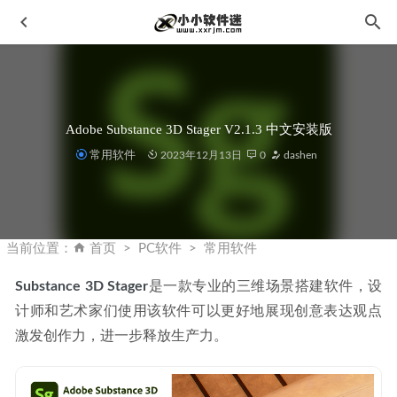
Adobe Substance 3D Stager V2.1.3 中文安装版
常用软件
2023年12月13日
0
dashen
浩辰CAD2022中文破解专业版-国产CAD制图软件
2022-11-
25
当前位置：
首页
PC软件
常用软件
屏幕标记电子教鞭 Epic Pen v3.7.31 中文破解版
2020-03-16
Substance 3D Stager
是一款专业的三维场景搭建软件，设
傲软录屏 ApowerREC v1.8.5.1 中文免安装便携版
2026-01-
计师和艺术家们使用该软件可以更好地展现创意表达观点
22
激发创作力，进一步释放生产力。
Adobe Illustrator CC2020绿色简体中文版下载地址和安装教
程
2019-11-07
马良中国CAD制图高级图库-原版未删减-16281个图库
2022-