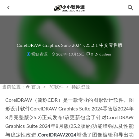
CorelDRAW Graphics Suite 2024 v25.2.1 中文零售版
稀缺资源
2024年10月15日
0
dashen
微软常用一键运行库合集(Visual C++)2023.05.15
2023-05-16
MATLAB R2023b v23.2.0 中文破解版+详细图文安装教程
当前位置：
首页
PC软件
稀缺资源
2023-09-16
CorelDRAW（简称CDR）是一款专业的图形设计软件。图
SketchUp Pro 2020 (v20.0.373) 绿色特别版
2020-04-06
形设计软件CorelDRAW Graphics Suite 2024零售版2024年
Aiarty Image Matting v2.7 中文免安装便携版
2026-03-24
8月完整版(25.2)正式发布!该更新包含了针对CorelDRAW 
Acrobat Pro DC2023.001.20143官方中文一键直装版
2023-
Graphics Suite 2024年8月版(25.2版)的功能增强以及性能
04-12
与稳定性改进.
CorelDRAW2024
增强了图像编辑和导出功