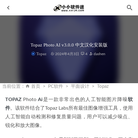
Topaz Photo AI v3.0.0 中文汉化安装版
Topaz
2024年4月3日
4
dashen
HitPaw FotorPea (HitPaw Photo AI) v5.5.0 中文和谐版-AI智
能图像增强工具
2026-06-29
当前位置：
首页
PC软件
平面设计
Topaz
3dsmax生长动画AutokeyV1.0中文汉化版
2022-08-24
TOPAZ
 Photo 
Ai
是一款非常出色的人工智能图片降噪
软
犀牛Rhinoceros 7.26.23009.7001中文破解版+破解补丁+安装
件
教程
。该软件结合了Topaz Labs所有最佳图像增强工具，使用
2023-01-15
人工智能自动检测和修复质量问题，用户可以减少噪点、
思维导图 XMind 8 Update 9 Pro 中文破解版
2019-12-14
锐化和放大图像。
Adobe Media Encoder 2023 v23.1.0.81中文破解版
2022-12-11