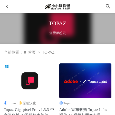
TOPAZ
查看标签云
当前位置：
首页
TOPAZ
Excel Column Extractor Pro v1.2中文破解版-Excel列提取合
并器
2023-02-12
Sketch for Mac v70.5 中文破解版下载-矢量设计软件
2021-
02-19
DICOM医学影像编辑器-Sante DICOM Editor 3D v4.9.4 破解
版
2022-12-03
Topaz
原创汉化
Topaz
Adobe Lightroom Classic v9.2.1.10 特别版
2020-04-15
Topaz Gigapixel Pro v1.3.3 中
Adobe 宣布收购 Topaz Labs
Adobe Substance 3D Modeler 1.1.4.51 x64英文破解版
2023-