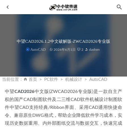
中望CAD2026.1.2中文破解版-ZWCAD2026专业版
AutoCAD
2026年6月1日
2
dashen
WidsMob AI Retoucher 2023 2.5.0.126繁体中文破解版-智能
照片后期处理软件
2023-02-26
当前位置：
首页
PC软件
机械设计
AutoCAD
金山PDF官方免费专业版下载地址和安装教程
2019-10-25
中望
CAD2026
中文版(ZWCAD2026专业版)是一款自主产
Adobe InDesign CC2020官方简体中文版下载地址和安装教程
权的国产CAD制图软件及二三维CAD软件机械设计制图软
2019-11-08
件中望CAD支持经典/Ribbon界面、采用CAD通用快捷命
Proteus7.5完美破解汉化版-单片机仿真软件下载地址和安装
教程
2020-02-06
令、兼容原生DWG格式，帮助企业降低软件学习成本，实
现历史数据重用、内外部图纸交流与数据交互，快速完成
Thea for SketchUp V3.5.1201.1973 官方中文版 (与 SketchUp