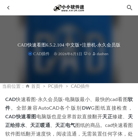
CAD快速看图6.5.2.104 中文版+注册机-永久会员版
CAD插件
2026年6月1日
0
dashen
亿图图示9.4(Edraw Max)中文破解版+安装教程
2021-05-26
NBA篮球大师-巨星王者，2周年版2020年4月
2020-04-05
当前位置：
首页
PC插件
CAD插件
enscape一键灯光插件+安装教程+光域网大全
2022-08-24
CAD
快速看图-永久会员版-电脑版最小、最快的cad看图
软
Sidify Apple Music Converter v4.9.3中文破解版-Apple Music
件
。全部兼容AutoCAD各个版别
DW
G图纸直接检查，
音乐下载转换工具
2022-12-09
CAD快速看图
电脑版也是业界首款直接翻开
天正
修建、
天
HitPaw Video Enhancer for Mac v3.0.0 中文破解版
2024-01-
正给排水
、
天正暖通
、
天正电气
图纸的商品。cad快速看图
29
软件图纸翻开速度快，阅读流通，无需装置任何字体，处