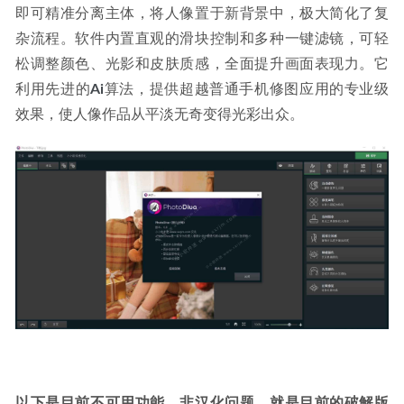
Adobe Photoshop Elements 2022_v21.0.0-PS简化版
2022-09-
即可精准分离主体，将人像置于新背景中，极大简化了复
16
杂流程。软件内置直观的滑块控制和多种一键滤镜，可轻
松调整颜色、光影和皮肤质感，全面提升画面表现力。它
利用先进的
Ai
算法，提供超越普通手机修图应用的专业级
效果，使人像作品从平淡无奇变得光彩出众。
以下是目前不可用功能，非汉化问题，就是目前的破解版