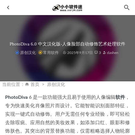
PhotoDiva 6.0 中文汉化版-人像脸部自动修饰艺术处理软件
原创汉化
常用软件
2025年9月17日
3
dashen
开贝修图V2.3.2中文版＋永久注册机＋视频／图文安装教程/
开呗修图
2023-03-03
当前位置：
首页
原创汉化
PT Watermark 2.1.2中文破解版-图片水印添加工具
2023-08-
03
PhotoDiva
 6 是一款功能强大且易于使用的人像编辑
软件
，
专为快速美化肖像照片而设计。它能智能识别面部特征，
IObit Advanced SystemCare 16 Pro v16.0.1.106中文破解版
2022-11-30
实现一键式自动修饰。用户无需任何专业经验，即可轻松
Win10 安装Proteus 8+版本出现There is a problem with this
去除瑕疵、应用自然的美妆效果，如添加口红、眼影和修
Windows Installer package问题如何解决？
2022-10-17
饰肤色。其突出的背景替换功能，仅需粗略选择人物轮廓