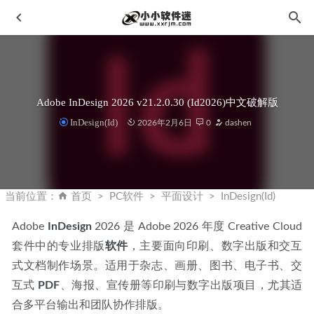
Adobe InDesign 2026 v21.2.0.30 (Id2026)中文破解版
InDesign(Id)
2026年2月6日
0
dashen
VMware Workstation PRO v16.1.0 官方版（附激活密钥和注
册机）
2020-12-06
当前位置：
首页
PC软件
平面设计
InDesign(Id)
洛雪音乐助手PC版_v1.22.3免费音乐聚合软件
2022-09-06
Adobe 
InDesign
 2026​ 是 Adobe 2026 年度 Creative Cloud 
GiliSoft Formathor 8.0中文破解版-PDF转换解密工具
2024-
套件中的专业排版
03-07
软件
，主要面向印刷、数字出版和交互
式文档制作场景。适用于杂志、画册、图书、电子书、交
HitPaw Photo Enhancer v2.1.0中文破解版-无损图像放大工具
2023-03-07
互式 
PDF
、海报、宣传册等印刷与数字出版项目，尤其适
合多平台输出和团队协作排版。
XMind2025 v26.02.02052 64位中文绿色版
2026-01-23