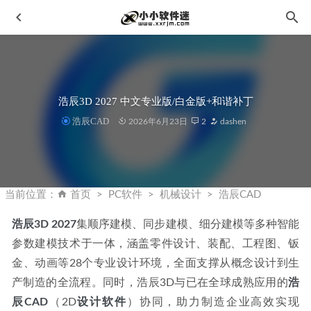
浩辰3D 2027 中文专业版/白金版+和谐补丁
浩辰CAD
2026年6月23日
2
dashen
Enscape 4.17.0.1175 官方中文破解版+破解补丁-支持SU2026
2026-04-06
当前位置：
首页
PC软件
机械设计
浩辰CAD
黄玉照片Topaz Photo AI 1.3.2 中文汉化免安装便携破解版
2023-04-28
浩辰3D 2027
集顺序建模、同步建模、细分建模等多种智能
参数建模技术于一体，涵盖零件设计、装配、工程图、钣
CAD安装时提示错误代码1606的解决办法
2020-03-12
金、动画等28个专业设计环境，全面支撑从概念设计到生
红巨星特效预设库套装AE/Pr插件-Red Giant Universe
V2024.0 官方中文汉化破解版
2023-09-22
产制造的全流程。同时，浩辰3D与已在全球成熟应用的
浩
辰CAD
Google Chrome 114.0.5735.134 中文便携增强版
（2D
设计软件
）协同，助力制造企业高效实现
2023-06-14