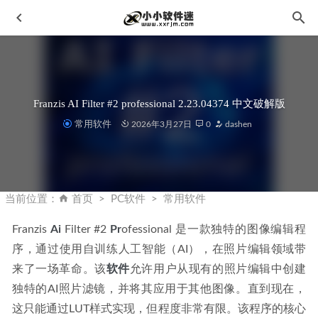
Franzis AI Filter #2 professional 2.23.04374 中文破解版
常用软件
2026年3月27日
0
dashen
Upscayl v2.15.0中文汉化免安装版-AI 图片无损放大工具
2025-01-12
当前位置：
首页
PC软件
常用软件
【SU插件】Pie Menu for Sketchup圆盘菜单插件汉化版
2022-10-01
Franzis 
Ai
 Filter #2 
Pr
ofessional 是一款独特的图像编辑程
序，通过使用自训练人工智能（AI），在照片编辑领域带
QQ浏览器v10.2.1 for Android 去广告清爽版
2020-04-06
来了一场革命。该
软件
允许用户从现有的照片编辑中创建
Adobe2023全家桶中文破解版-win大师版
2022-11-14
独特的AI照片滤镜，并将其应用于其他图像。直到现在，
Autodesk AutoCAD 2024 简体中文破解版
2023-03-28
这只能通过LUT样式实现，但程度非常有限。该程序的核心