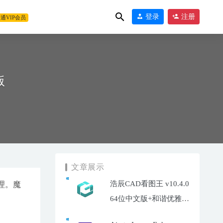
登录
注册
通VIP会员
版
文章展示
浩辰CAD看图王 v10.4.0
理。魔
64位中文版+和谐优雅补
丁