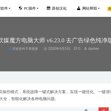
C软件
PC插件
原创汉化
网站帮助
开
软媒魔方电脑大师 v6.23.0 去广告绿色纯净
历史软件不再更新
2020年4月5日
0
dashen
m中文破解版(班迪录屏) v6.0.3.2022
2022-10-06
 4.3.3.7895中文破解版-AI智能修图软件
2023-02-11
sk Revit 2013中文破解版下载地址和安装教程
2020-02-04
IF Animator v5.10中文汉化单文件版-GIF动画制作软件
2022-12-14
专业双操控模式，系统故障一键式解决方案，实现一键优化、一键清
er Effects 2026 v26.0.0.67 (AE2026) 中文破解版
大全，智能化解决各种电脑问题。
2026-01-25