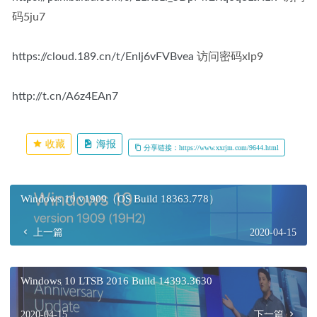
码5ju7
https://cloud.189.cn/t/EnIj6vFVBvea
 访问密码xlp9
http://t.cn/A6z4EAn7
收藏
海报
分享链接：https://www.xxrjm.com/9644.html
Windows 10 v1909（OS Build 18363.778）
上一篇
2020-04-15
Windows 10 LTSB 2016 Build 14393.3630
2020-04-15
下一篇