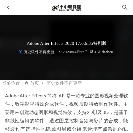
Adobe After Effects 2020 17.0.6.35特别版
历史软件不再更新
2020年4月15日
0
dashen
万兴优转 Wondershare UniConverter v14.1.17.189 中文破解版
2023-05-06
当前位置：
首页
历史软件不再更新
sketchup 2015中文版(草图大师2015)下载地址和安装教程
2019-10-28
Adobe After Effects 简称“AE”是一款专业的图形视频处理软
件，数字影视特效合成软件，视频后期特效制作软件。主
Corel VideoStudio Ultimate 2023 会声会影2023 V26.2.0.311
雨糖科技特别版
2024-07-23
要用来创建动态图形和视觉特效，支持2D以及3D，是基于
Arcgis Desktop 10.2中文破解版+安装教程
2021-03-12
非线性编辑的软件，透过图层控制音频与影片的合成，能
够透过有选择性地隐藏图层或分组来管理有点杂乱的轨
奇客PDF GeekerPDF v3.3.0.1213中文破解版
2023-12-15