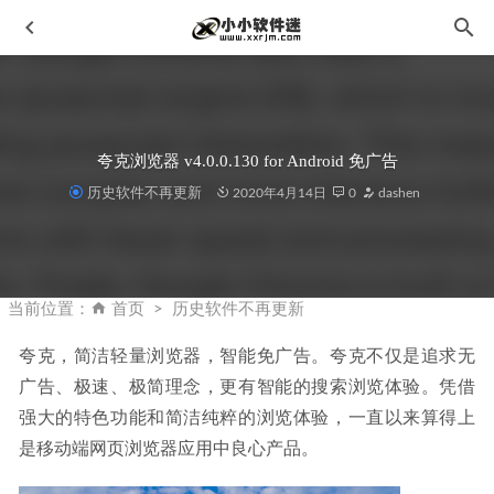
夸克浏览器 v4.0.0.130 for Android 免广告
历史软件不再更新
2020年4月14日
0
dashen
Topaz系列软件安装提示不支持AVX指令的解决办法-亲测可
用
2025-05-08
当前位置：
首页
历史软件不再更新
CorelDRAW X8 18.1.0.661 免激活特别版
2022-08-15
夸克，简洁轻量浏览器，智能免广告。夸克不仅是追求无
Lumion Pro 2024.4.2.0 中文破解版
2025-01-04
广告、极速、极简理念，更有智能的搜索浏览体验。凭借
黄玉照片-Topaz Photo AI 1.3.6 中文汉化免安装便携破解版
强大的特色功能和简洁纯粹的浏览体验，一直以来算得上
+离线模型
2023-05-26
是移动端网页浏览器应用中良心产品。
黄玉照片-Topaz Photo AI 1.3.6 官方中文汉化破解版+离线模
型
2023-05-26