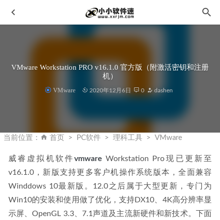
VMware Workstation PRO v16.1.0 官方版（附激活密钥和注册
机）
VMware
2020年12月6日
0
dashen
Steinberg Cubase(宿主) 12.0.40 Pro中文破解版-世界知名编曲
软件
2022-09-08
当前位置：
首页
PC软件
理科工具
VMware
PDF-XChange Editor V11.0.1.0 中文破解版
2026-08-03
威睿虚拟机软件
vmware
 Workstation Pro现已更新至
飞思Capture One 23 v16.1.3.1223中文破解版-图像编辑处理
v16.1.0，新版支持更多客户机操作系统版本，全面兼容
软件
2023-04-24
Winddows 10最新版。12.0之后属于大型更新，专门为
PhpStorm2022中文激活版 V2022.3.1 正式版
2023-01-30
Win10的安装和使用做了优化，支持DX10、4K高分辨率显
Steinberg Cubase(宿主) 14.0.20 Pro 中文破解版
2025-02-19
示屏、OpenGL 3.3、7.1声道及主流新硬件和新技术。下面