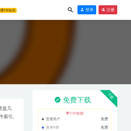
登录
注册
通VIP会员
版
下载
免费下载
硬盘几
VIP权限
件索引,
免费
普通用户:
免费
月卡VIP: