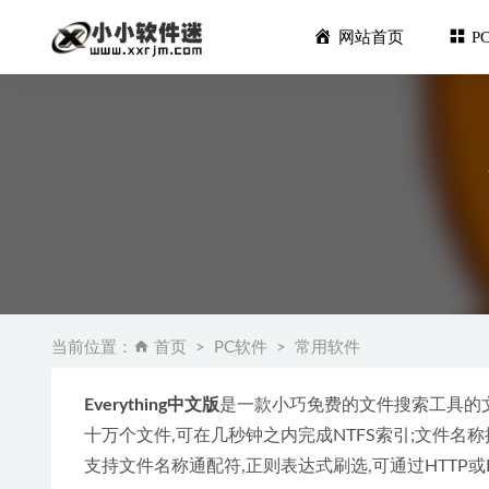
网站首页
P
Typora 
Multi
当前位置：
首页
PC软件
常用软件
Adobe Pr
微软常用一键运
Everything中文版
是一款小巧免费的文件搜索工具的文件
HitPaw 
十万个文件,可在几秒钟之内完成NTFS索引;文件名称
支持文件名称通配符,正则表达式刷选,可通过HTTP或