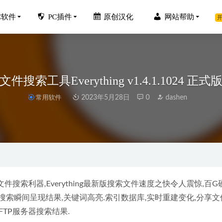
C软件
PC插件
原创汉化
网站帮助
开
文件搜索工具Everything v1.4.1.1024 正式
常用软件
2023年5月28日
0
dashen
1.5.5中文破解版
2023-02-02
sim12.0中文汉化破解版下载地址和安装教程
2020-02-06
emiere Pro 2024 v24.6.1 (PR2024)中文破解版
2024-09-08
行库合集(Visual C++)2023.05.15
2023-05-16
搜索利器,Everything最新版搜索文件速度之快令人震惊,百G
Photo Enhancer V2.2.1.0 中文破解版-老照片一键修复神器
搜索瞬间呈现结果,关键词高亮.索引数据库,实时重建变化,分享文
2023-04-27
FTP服务器搜索结果.