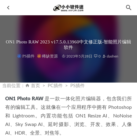
ON1 Photo RAW 2023 v17.5.0.13960中文修正版-智能照片编辑
软件
PS插件
稀缺资源
2023年5月28日
0
dashen
万兴PDF专业版v9.3.5.2073免激活绿色便携中文破解版含
OCR完整版
2023-01-14
当前位置：
首页
PC插件
PS插件
office2021官方中文正式版下载【附镜像下载+永久激活】
2022-10-11
ON1 Photo RAW
 是一款一体化照片编辑器，包含我们所
有的编辑工具。这就像在一个应用程序中拥有 Photoshop 
TripMode for Mac v2.2.1 中文汉化破解版下载-应用联网防火
墙
2022-10-09
和 Lightroom。内置功能包括 ON1 Resize AI、NoNoise 
Corona7.1(CR渲染器)中文汉化版+材质库
2022-08-11
AI、Sky Swap AI、延时摄影、浏览、开发、效果、人像 
AI、HDR、全景、对焦等。
Pixologic ZBrush 2022.0.7中文破解版
2022-12-18