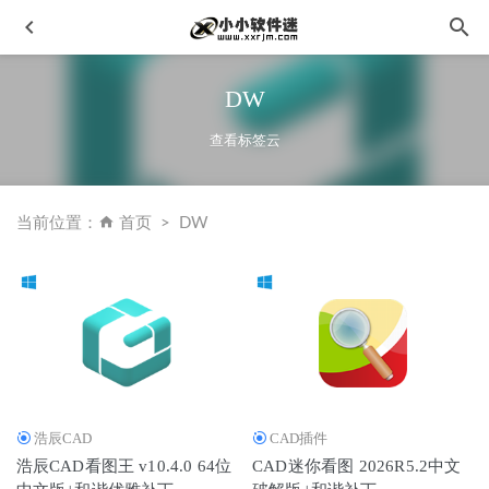
DW
查看标签云
当前位置：
首页
DW
Adobe Audition 2025 v25.6.4.2 (AU2025) 中文正式版
2026-
01-16
Lingo 11 (附中文汉化补丁)下载地址和安装教程
2019-11-06
PPT插件-iSlide插件破解版 v5.3.0 永久会员免费版
2020-12-
12
PlayerFab中文便携破解版v7.0.3.0(4K蓝光播放器)
2022-11-
浩辰CAD
CAD插件
25
浩辰CAD看图王 v10.4.0 64位
CAD迷你看图 2026R5.2中文
苹果虚拟机 VMware Fusion Pro v11.5.2 官方中文及注册机